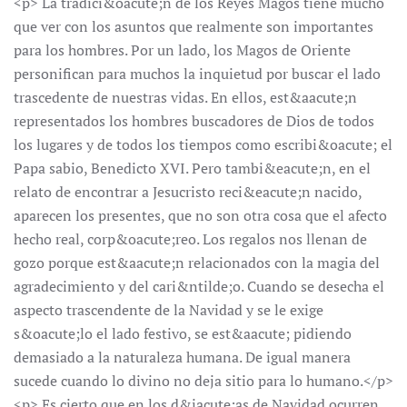
<p> La tradici&oacute;n de los Reyes Magos tiene mucho
que ver con los asuntos que realmente son importantes
para los hombres. Por un lado, los Magos de Oriente
personifican para muchos la inquietud por buscar el lado
trascedente de nuestras vidas. En ellos, est&aacute;n
representados los hombres buscadores de Dios de todos
los lugares y de todos los tiempos como escribi&oacute; el
Papa sabio, Benedicto XVI. Pero tambi&eacute;n, en el
relato de encontrar a Jesucristo reci&eacute;n nacido,
aparecen los presentes, que no son otra cosa que el afecto
hecho real, corp&oacute;reo. Los regalos nos llenan de
gozo porque est&aacute;n relacionados con la magia del
agradecimiento y del cari&ntilde;o. Cuando se desecha el
aspecto trascendente de la Navidad y se le exige
s&oacute;lo el lado festivo, se est&aacute; pidiendo
demasiado a la naturaleza humana. De igual manera
sucede cuando lo divino no deja sitio para lo humano.</p>
<p> Es cierto que en los d&iacute;as de Navidad ocurren