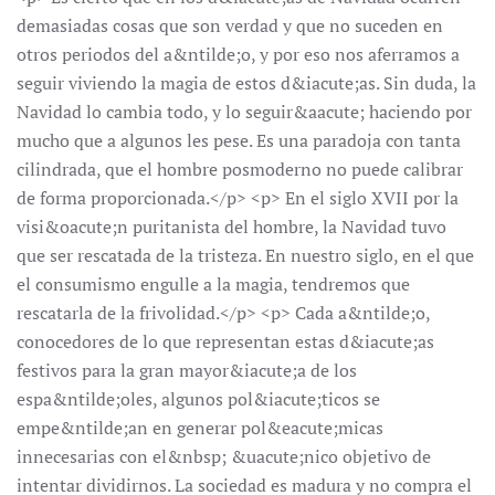
demasiadas cosas que son verdad y que no suceden en
otros periodos del a&ntilde;o, y por eso nos aferramos a
seguir viviendo la magia de estos d&iacute;as. Sin duda, la
Navidad lo cambia todo, y lo seguir&aacute; haciendo por
mucho que a algunos les pese. Es una paradoja con tanta
cilindrada, que el hombre posmoderno no puede calibrar
de forma proporcionada.</p> <p> En el siglo XVII por la
visi&oacute;n puritanista del hombre, la Navidad tuvo
que ser rescatada de la tristeza. En nuestro siglo, en el que
el consumismo engulle a la magia, tendremos que
rescatarla de la frivolidad.</p> <p> Cada a&ntilde;o,
conocedores de lo que representan estas d&iacute;as
festivos para la gran mayor&iacute;a de los
espa&ntilde;oles, algunos pol&iacute;ticos se
empe&ntilde;an en generar pol&eacute;micas
innecesarias con el&nbsp; &uacute;nico objetivo de
intentar dividirnos. La sociedad es madura y no compra el