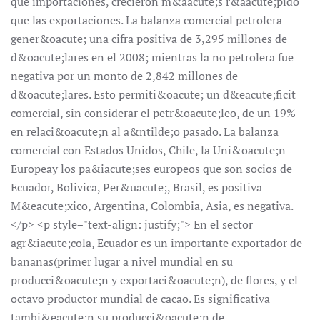
que importaciones, crecieron m&aacute;s r&aacute;pido
que las exportaciones. La balanza comercial petrolera
gener&oacute; una cifra positiva de 3,295 millones de
d&oacute;lares en el 2008; mientras la no petrolera fue
negativa por un monto de 2,842 millones de
d&oacute;lares. Esto permiti&oacute; un d&eacute;ficit
comercial, sin considerar el petr&oacute;leo, de un 19%
en relaci&oacute;n al a&ntilde;o pasado. La balanza
comercial con Estados Unidos, Chile, la Uni&oacute;n
Europeay los pa&iacute;ses europeos que son socios de
Ecuador, Bolivica, Per&uacute;, Brasil, es positiva
M&eacute;xico, Argentina, Colombia, Asia, es negativa.
</p> <p style="text-align: justify;"> En el sector
agr&iacute;cola, Ecuador es un importante exportador de
bananas(primer lugar a nivel mundial en su
producci&oacute;n y exportaci&oacute;n), de flores, y el
octavo productor mundial de cacao. Es significativa
tambi&eacute;n su producci&oacute;n de