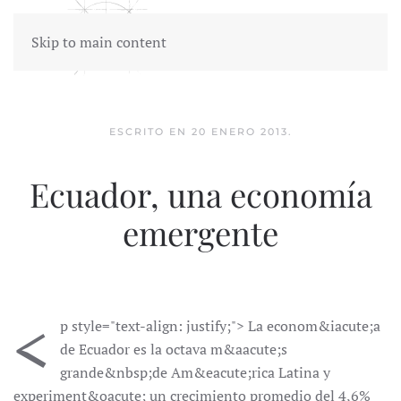
Skip to main content
ESCRITO EN
20 ENERO 2013
.
Ecuador, una economía
emergente
<
p style="text-align: justify;"> La econom&iacute;a
de Ecuador es la octava m&aacute;s
grande&nbsp;de Am&eacute;rica Latina y
experiment&oacute; un crecimiento promedio del 4,6%