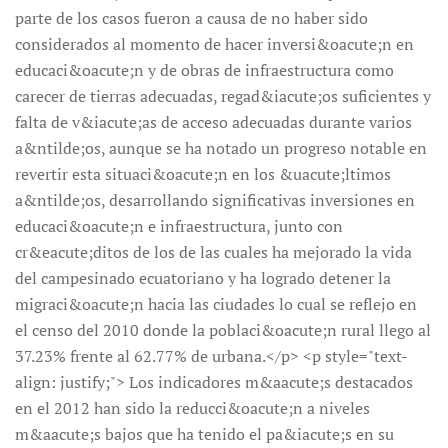
parte de los casos fueron a causa de no haber sido
considerados al momento de hacer inversi&oacute;n en
educaci&oacute;n y de obras de infraestructura como
carecer de tierras adecuadas, regad&iacute;os suficientes y
falta de v&iacute;as de acceso adecuadas durante varios
a&ntilde;os, aunque se ha notado un progreso notable en
revertir esta situaci&oacute;n en los &uacute;ltimos
a&ntilde;os, desarrollando significativas inversiones en
educaci&oacute;n e infraestructura, junto con
cr&eacute;ditos de los de las cuales ha mejorado la vida
del campesinado ecuatoriano y ha logrado detener la
migraci&oacute;n hacia las ciudades lo cual se reflejo en
el censo del 2010 donde la poblaci&oacute;n rural llego al
37.23% frente al 62.77% de urbana.</p> <p style="text-
align: justify;"> Los indicadores m&aacute;s destacados
en el 2012 han sido la reducci&oacute;n a niveles
m&aacute;s bajos que ha tenido el pa&iacute;s en su