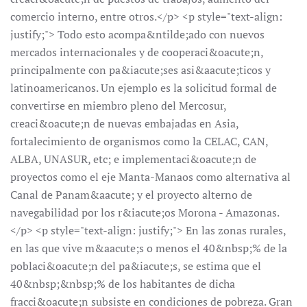
comercio interno, entre otros.</p> <p style="text-align:
justify;"> Todo esto acompa&ntilde;ado con nuevos
mercados internacionales y de cooperaci&oacute;n,
principalmente con pa&iacute;ses asi&aacute;ticos y
latinoamericanos. Un ejemplo es la solicitud formal de
convertirse en miembro pleno del Mercosur,
creaci&oacute;n de nuevas embajadas en Asia,
fortalecimiento de organismos como la CELAC, CAN,
ALBA, UNASUR, etc; e implementaci&oacute;n de
proyectos como el eje Manta-Manaos como alternativa al
Canal de Panam&aacute; y el proyecto alterno de
navegabilidad por los r&iacute;os Morona - Amazonas.
</p> <p style="text-align: justify;"> En las zonas rurales,
en las que vive m&aacute;s o menos el 40&nbsp;% de la
poblaci&oacute;n del pa&iacute;s, se estima que el
40&nbsp;&nbsp;% de los habitantes de dicha
fracci&oacute;n subsiste en condiciones de pobreza. Gran