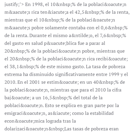
justify;"> En 1998, el 10&nbsp;% de la poblaci&oacute;n
m&aacute;s rica ten&iacute;a el 42,5&nbsp;% de la renta,
mientras que el 10&nbsp;% de la poblaci&oacute;n
m&aacute;s pobre solamente contaba con el 0,6&nbsp;%
de la renta. Durante el mismo a&ntilde;o, el 7,6&nbsp;%
del gasto en salud p&uacute;blica fue a parar al
20&nbsp;% de la poblaci&oacute;n pobre, mientras que
el 20&nbsp;% de la poblaci&oacute;n rica recibi&oacute;
el 38,1&nbsp;% de este mismo gasto. La tasa de pobreza
extrema ha disminuido significativamente entre 1999 y el
2010. En el 2001 se estim&oacute; en un 40&nbsp;% de
la poblaci&oacute;n, mientras que para el 2010 la cifra
baj&oacute; a un 16,5&nbsp;% del total de la
poblaci&oacute;n. Esto se explica en gran parte por la
emigraci&oacute;n, as&iacute; como la estabilidad
econ&oacute;mica lograda tras la
dolarizaci&oacute;n&nbsp;Las tasas de pobreza eran