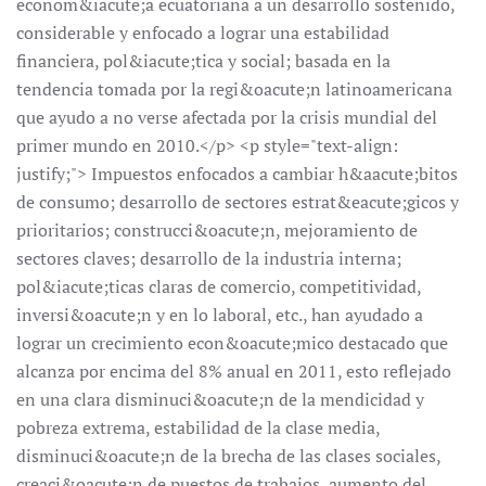
econom&iacute;a ecuatoriana a un desarrollo sostenido,
considerable y enfocado a lograr una estabilidad
financiera, pol&iacute;tica y social; basada en la
tendencia tomada por la regi&oacute;n latinoamericana
que ayudo a no verse afectada por la crisis mundial del
primer mundo en 2010.</p> <p style="text-align:
justify;"> Impuestos enfocados a cambiar h&aacute;bitos
de consumo; desarrollo de sectores estrat&eacute;gicos y
prioritarios; construcci&oacute;n, mejoramiento de
sectores claves; desarrollo de la industria interna;
pol&iacute;ticas claras de comercio, competitividad,
inversi&oacute;n y en lo laboral, etc., han ayudado a
lograr un crecimiento econ&oacute;mico destacado que
alcanza por encima del 8% anual en 2011, esto reflejado
en una clara disminuci&oacute;n de la mendicidad y
pobreza extrema, estabilidad de la clase media,
disminuci&oacute;n de la brecha de las clases sociales,
creaci&oacute;n de puestos de trabajos, aumento del