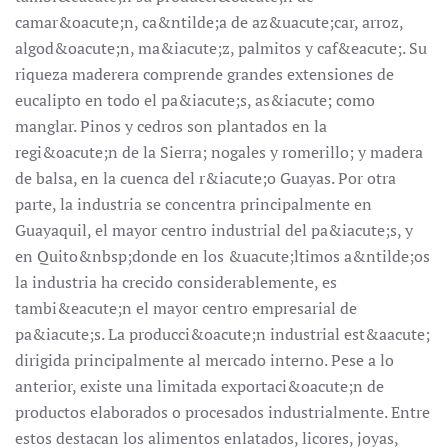
camar&oacute;n, ca&ntilde;a de az&uacute;car, arroz,
algod&oacute;n, ma&iacute;z, palmitos y caf&eacute;. Su
riqueza maderera comprende grandes extensiones de
eucalipto en todo el pa&iacute;s, as&iacute; como
manglar. Pinos y cedros son plantados en la
regi&oacute;n de la Sierra; nogales y romerillo; y madera
de balsa, en la cuenca del r&iacute;o Guayas. Por otra
parte, la industria se concentra principalmente en
Guayaquil, el mayor centro industrial del pa&iacute;s, y
en Quito&nbsp;donde en los &uacute;ltimos a&ntilde;os
la industria ha crecido considerablemente, es
tambi&eacute;n el mayor centro empresarial de
pa&iacute;s. La producci&oacute;n industrial est&aacute;
dirigida principalmente al mercado interno. Pese a lo
anterior, existe una limitada exportaci&oacute;n de
productos elaborados o procesados industrialmente. Entre
estos destacan los alimentos enlatados, licores, joyas,