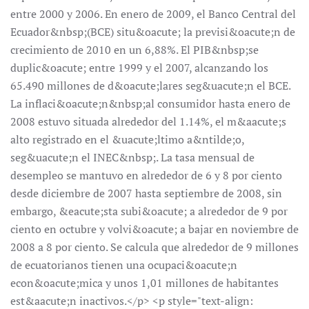
entre 2000 y 2006. En enero de 2009, el Banco Central del
Ecuador&nbsp;(BCE) situ&oacute; la previsi&oacute;n de
crecimiento de 2010 en un 6,88%. El PIB&nbsp;se
duplic&oacute; entre 1999 y el 2007, alcanzando los
65.490 millones de d&oacute;lares seg&uacute;n el BCE.
La inflaci&oacute;n&nbsp;al consumidor hasta enero de
2008 estuvo situada alrededor del 1.14%, el m&aacute;s
alto registrado en el &uacute;ltimo a&ntilde;o,
seg&uacute;n el INEC&nbsp;. La tasa mensual de
desempleo se mantuvo en alrededor de 6 y 8 por ciento
desde diciembre de 2007 hasta septiembre de 2008, sin
embargo, &eacute;sta subi&oacute; a alrededor de 9 por
ciento en octubre y volvi&oacute; a bajar en noviembre de
2008 a 8 por ciento. Se calcula que alrededor de 9 millones
de ecuatorianos tienen una ocupaci&oacute;n
econ&oacute;mica y unos 1,01 millones de habitantes
est&aacute;n inactivos.</p> <p style="text-align: