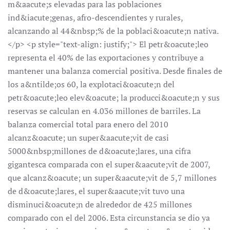
m&aacute;s elevadas para las poblaciones
ind&iacute;genas, afro-descendientes y rurales,
alcanzando al 44&nbsp;% de la poblaci&oacute;n nativa.
</p> <p style="text-align: justify;"> El petr&oacute;leo
representa el 40% de las exportaciones y contribuye a
mantener una balanza comercial positiva. Desde finales de
los a&ntilde;os 60, la explotaci&oacute;n del
petr&oacute;leo elev&oacute; la producci&oacute;n y sus
reservas se calculan en 4.036 millones de barriles. La
balanza comercial total para enero del 2010
alcanz&oacute; un super&aacute;vit de casi
5000&nbsp;millones de d&oacute;lares, una cifra
gigantesca comparada con el super&aacute;vit de 2007,
que alcanz&oacute; un super&aacute;vit de 5,7 millones
de d&oacute;lares, el super&aacute;vit tuvo una
disminuci&oacute;n de alrededor de 425 millones
comparado con el del 2006. Esta circunstancia se dio ya