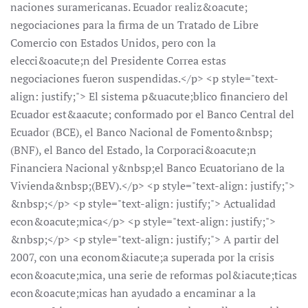
naciones suramericanas. Ecuador realiz&oacute;
negociaciones para la firma de un Tratado de Libre
Comercio con Estados Unidos, pero con la
elecci&oacute;n del Presidente Correa estas
negociaciones fueron suspendidas.</p> <p style="text-
align: justify;"> El sistema p&uacute;blico financiero del
Ecuador est&aacute; conformado por el Banco Central del
Ecuador (BCE), el Banco Nacional de Fomento&nbsp;
(BNF), el Banco del Estado, la Corporaci&oacute;n
Financiera Nacional y&nbsp;el Banco Ecuatoriano de la
Vivienda&nbsp;(BEV).</p> <p style="text-align: justify;">
&nbsp;</p> <p style="text-align: justify;"> Actualidad
econ&oacute;mica</p> <p style="text-align: justify;">
&nbsp;</p> <p style="text-align: justify;"> A partir del
2007, con una econom&iacute;a superada por la crisis
econ&oacute;mica, una serie de reformas pol&iacute;ticas
econ&oacute;micas han ayudado a encaminar a la