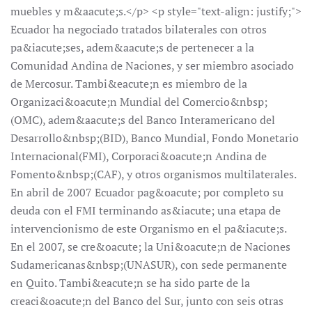
muebles y m&aacute;s.</p> <p style="text-align: justify;">
Ecuador ha negociado tratados bilaterales con otros
pa&iacute;ses, adem&aacute;s de pertenecer a la
Comunidad Andina de Naciones, y ser miembro asociado
de Mercosur. Tambi&eacute;n es miembro de la
Organizaci&oacute;n Mundial del Comercio&nbsp;
(OMC), adem&aacute;s del Banco Interamericano del
Desarrollo&nbsp;(BID), Banco Mundial, Fondo Monetario
Internacional(FMI), Corporaci&oacute;n Andina de
Fomento&nbsp;(CAF), y otros organismos multilaterales.
En abril de 2007 Ecuador pag&oacute; por completo su
deuda con el FMI terminando as&iacute; una etapa de
intervencionismo de este Organismo en el pa&iacute;s.
En el 2007, se cre&oacute; la Uni&oacute;n de Naciones
Sudamericanas&nbsp;(UNASUR), con sede permanente
en Quito. Tambi&eacute;n se ha sido parte de la
creaci&oacute;n del Banco del Sur, junto con seis otras